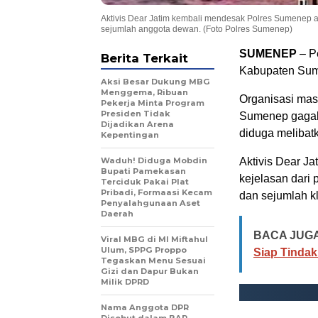
Aktivis Dear Jatim kembali mendesak Polres Sumenep 
sejumlah anggota dewan. (Foto Polres Sumenep)
SUMENEP
– P
Berita Terkait
Kabupaten Sume
Aksi Besar Dukung MBG
Menggema, Ribuan
Organisasi masy
Pekerja Minta Program
Presiden Tidak
Sumenep gagal 
Dijadikan Arena
diduga melibatk
Kepentingan
Waduh! Diduga Mobdin
Aktivis Dear J
Bupati Pamekasan
kejelasan dari 
Terciduk Pakai Plat
Pribadi, Formaasi Kecam
dan sejumlah kl
Penyalahgunaan Aset
Daerah
BACA JUGA
Viral MBG di MI Miftahul
Ulum, SPPG Proppo
Siap Tindak
Tegaskan Menu Sesuai
Gizi dan Dapur Bukan
Milik DPRD
Nama Anggota DPR