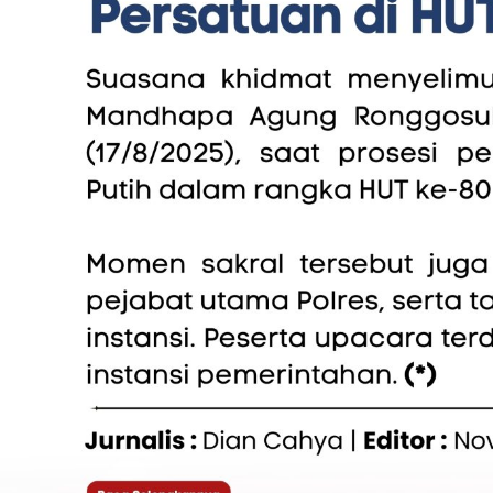
Tiga Kali Lipat
Hukum & Kriminal
Berita
Mediasi Gagal Total, Sengketa
‎Video 
Banner Agunan Rp250 Juta
Berulat
Masuk Babak Baru
Pameka
Penjela
Maaf