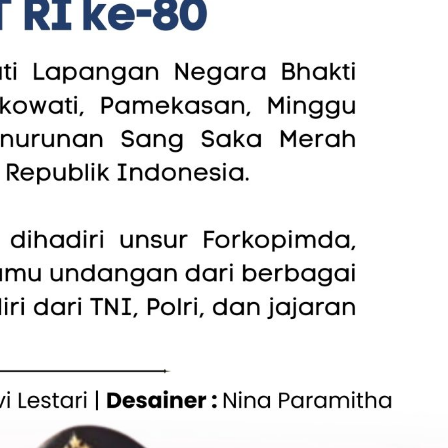
Berita
Menu MBG Diduga
Sygma Research: Polemik
 Beredar, SPPG
Menteri PU Harus Dijawab
san Sampaikan
dengan Transparansi, Bukan
san dan Permintaan
Intimidasi