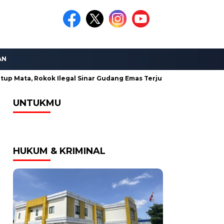
AN
kok Ilegal Sinar Gudang Emas Terjual Bebas di Madura
Ahmad
UNTUKMU
HUKUM & KRIMINAL