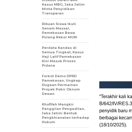
Disebut dalam BAP
Kasus MBG, Jaka Jatim
Minta Penyidikan
Transparan
Ribuan Siswa Ikuti
Senam Massal,
Pamekasan Bawa
Pulang Rekor MURI
Perdata Kandas di
Semua Tingkat, Kasus
Haji Latif Pamekasan
Kini Masuk Proses
Pidana
Forkot Demo DPRD
Pamekasan, Ungkap
Dugaan Permainan
Proyek Pokir Oknum
Dewan
“Terakhir kali
B/642/IV/RES.3
Khofifah Mangkir
Panggilan Pengadilan,
penyidik baru m
Jaka Jatim: Bentuk
berbagai kecama
Pengkhianatan terhadap
Hukum
(18/10/2025).