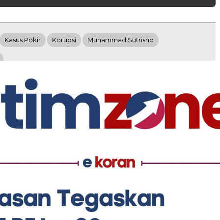
Kasus Pokir
Korupsi
Muhammad Sutrisno
Hukum & Kriminal
I Pamekasan:
Kasus Dugaan Malapraktik RS
tis Sudaryono Perkuat
Larasati Pamekasan Masuk
n Ekonomi Petani
Meja Polisi