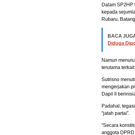
Dalam SP2HP ter
kepada sejumla
Rubaru, Batang
BACA JUGA
Diduga Dip
Namun menurut 
terutama terka
Sutrisno menut
mengerjakan pr
Dapil II berini
Padahal, tegas
“jatah partai”.
“Secara konstitu
anggota DPRD b