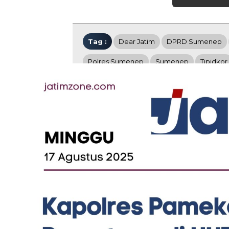
Tag :
Dear Jatim
DPRD Sumenep
Polres Sumenep
Sumenep
Tipidkor
Berita Terbaru
Food
Berita
Pentol Ghepek ID Jadi
DPD TM
Primadona Harkopnas Jatim
Optimis
di Pamekasan, Penjualan Naik
MBG da