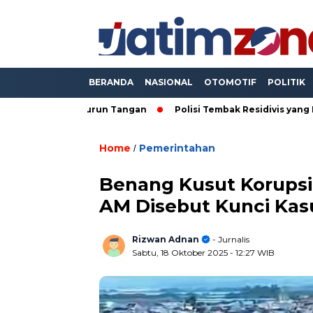
BERANDA
NASIONAL
OTOMOTIF
POLITIK
pam Turun Tangan
Polisi Tembak Residivis yang Bacok Anggot
Home
Pemerintahan
/
Benang Kusut Korups
AM Disebut Kunci Kas
Rizwan Adnan
- Jurnalis
Sabtu, 18 Oktober 2025
- 12:27 WIB