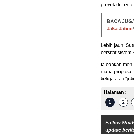
proyek di Lent
BACA JUGA
Jaka Jatim 
Lebih jauh, Su
bersifat sistemi
Ia bahkan menu
mana proposal 
ketiga atau “jo
Halaman :
1
2
Follow What
update berita