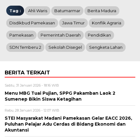
Tag :
Ahli Waris
Batumarmar
Berita Madura
Disdikbud Pamekasan
Jawa Timur
Konflik Agraria
Pamekasan
Pemerintah Daerah
Pendidikan
SDN Temberu 2
Sekolah Disegel
Sengketa Lahan
BERITA TERKAIT
Sabtu, 31 Januari 2026 - 18:16 WIB
Menu MBG Tuai Pujian, SPPG Pakamban Laok 2
Sumenep Bikin Siswa Ketagihan
Rabu, 28 Januari 2026 - 12:07 WIB
STEI Masyarakat Madani Pamekasan Gelar EACC 2026,
Puluhan Pelajar Adu Cerdas di Bidang Ekonomi dan
Akuntansi