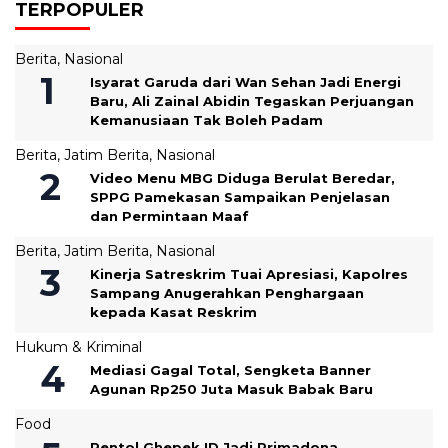
TERPOPULER
Berita
,
Nasional
‎Isyarat Garuda dari Wan Sehan Jadi Energi
Baru, Ali Zainal Abidin Tegaskan Perjuangan
Kemanusiaan Tak Boleh Padam
Berita
,
Jatim Berita
,
Nasional
‎Video Menu MBG Diduga Berulat Beredar,
SPPG Pamekasan Sampaikan Penjelasan
dan Permintaan Maaf
Berita
,
Jatim Berita
,
Nasional
Kinerja Satreskrim Tuai Apresiasi, Kapolres
Sampang Anugerahkan Penghargaan
kepada Kasat Reskrim
Hukum & Kriminal
Mediasi Gagal Total, Sengketa Banner
Agunan Rp250 Juta Masuk Babak Baru
Food
Pentol Ghepek ID Jadi Primadona