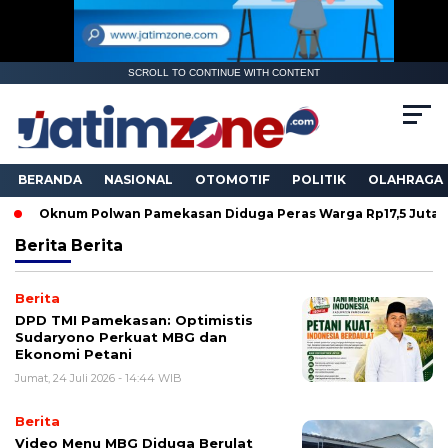
SCROLL TO CONTINUE WITH CONTENT
BERANDA
NASIONAL
OTOMOTIF
POLITIK
OLAHRAGA
knum Polwan Pamekasan Diduga Peras Warga Rp17,5 Juta, Propam
Berita
Berita
Berita
DPD TMI Pamekasan: Optimistis
Sudaryono Perkuat MBG dan
Ekonomi Petani
Jumat, 24 Juli 2026 - 14:44 WIB
Berita
‎Video Menu MBG Diduga Berulat