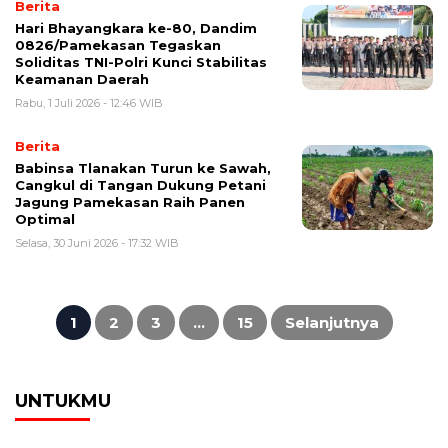
Berita
Hari Bhayangkara ke-80, Dandim
0826/Pamekasan Tegaskan
Soliditas TNI-Polri Kunci Stabilitas
Keamanan Daerah
Rabu, 1 Juli 2026 - 12:46 WIB
Berita
Babinsa Tlanakan Turun ke Sawah,
Cangkul di Tangan Dukung Petani
Jagung Pamekasan Raih Panen
Optimal
Selasa, 30 Juni 2026 - 17:32 WIB
Paginasi
pos
1
2
3
…
15
Selanjutnya
UNTUKMU