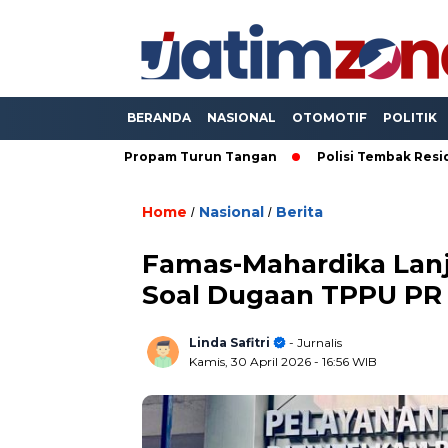
BERANDA
NASIONAL
OTOMOTIF
POLITIK
ta, Propam Turun Tangan
Polisi Tembak Residivis yang Baco
Home
Nasional
Berita
/
/
Famas-Mahardika Lanj
Soal Dugaan TPPU PR 
Linda Safitri
- Jurnalis
Kamis, 30 April 2026
- 16:56 WIB