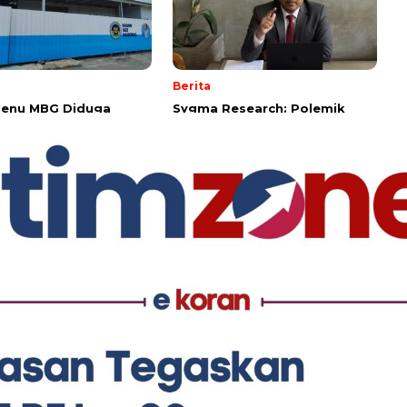
Berita
Menu MBG Diduga
Sygma Research: Polemik
 Beredar, SPPG
Menteri PU Harus Dijawab
san Sampaikan
dengan Transparansi, Bukan
san dan Permintaan
Intimidasi