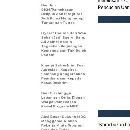
melainkan 271 
‎Dandim
Pencucian Uan
0826/Pamekasan:
Disiplin dan Integritas
Jadi Kunci Menghadapi
Tantangan Tugas
‎Isyarat Garuda dari Wan
Sehan Jadi Energi Baru,
Ali Zainal Abidin
Tegaskan Perjuangan
Kemanusiaan Tak Boleh
Padam
Kinerja Satreskrim Tuai
Apresiasi, Kapolres
Sampang Anugerahkan
Penghargaan kepada
Kasat Reskrim
Dari Gizi hingga
Lapangan Kerja, Ribuan
Warga Pamekasan
Kawal Program MBG
Aksi Besar Dukung MBG
Menggema, Ribuan
“Kami bukan ha
Pekerja Minta Program
Presiden Tidak