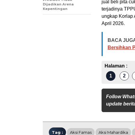
jual beli pita 
Dijadikan Arena
terjadinya TPP
Kepentingan
ungkap Korlap 
April 2026.
BACA JUGA
Bersihkan 
Halaman :
1
2
Follow What
update berita
Tag :
Aksi Famas
Aksi Mahardika