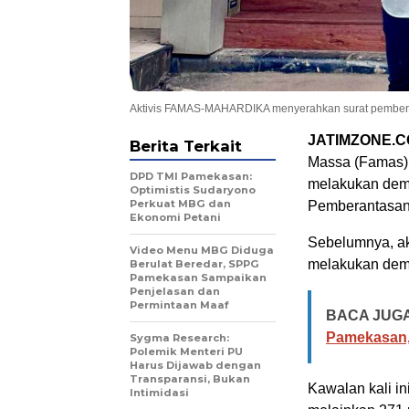
Aktivis FAMAS-MAHARDIKA menyerahkan surat pemberitah
JATIMZONE.
Berita Terkait
Massa (Famas)
DPD TMI Pamekasan:
melakukan demo
Optimistis Sudaryono
Perkuat MBG dan
Pemberantasan 
Ekonomi Petani
Sebelumnya, ak
‎Video Menu MBG Diduga
melakukan demo
Berulat Beredar, SPPG
Pamekasan Sampaikan
Penjelasan dan
Permintaan Maaf
BACA JUGA
Pamekasan,
Sygma Research:
Polemik Menteri PU
Harus Dijawab dengan
Transparansi, Bukan
Kawalan kali i
Intimidasi