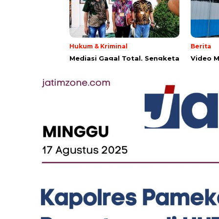
Hukum & Kriminal
Berita
Mediasi Gagal Total, Sengketa
‎Video 
Banner Agunan Rp250 Juta
Berulat
Masuk Babak Baru
Pameka
Penjela
Maaf