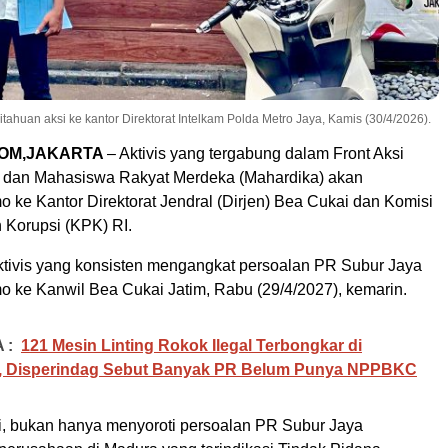
uan aksi ke kantor Direktorat Intelkam Polda Metro Jaya, Kamis (30/4/2026).
COM,JAKARTA
– Aktivis yang tergabung dalam Front Aksi
 dan Mahasiswa Rakyat Merdeka (Mahardika) akan
 ke Kantor Direktorat Jendral (Dirjen) Bea Cukai dan Komisi
Korupsi (KPK) RI.
tivis yang konsisten mengangkat persoalan PR Subur Jaya
 ke Kanwil Bea Cukai Jatim, Rabu (29/4/2027), kemarin.
 :
121 Mesin Linting Rokok Ilegal Terbongkar di
 Disperindag Sebut Banyak PR Belum Punya NPPBKC
ni, bukan hanya menyoroti persoalan PR Subur Jaya