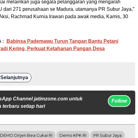
cukai melainkan juga segala pelanggaran yang mengarah
U dari 271 perusahaan se Madura, utamanya PR Subur Jaya,”
Aksi, Rachmad Kurnia Irawan pada awak media, Kamis, 30
 :
Babinsa Pademawu Turun Tangan Bantu Petani
Padi Kering, Perkuat Ketahanan Pangan Desa
Selanjutnya
sApp Channel jatimzone.com untuk
Follow
 terbaru setiap hari
DEMO Dirjen Bea Cukai RI
Demo KPK RI
PR Subur Jaya