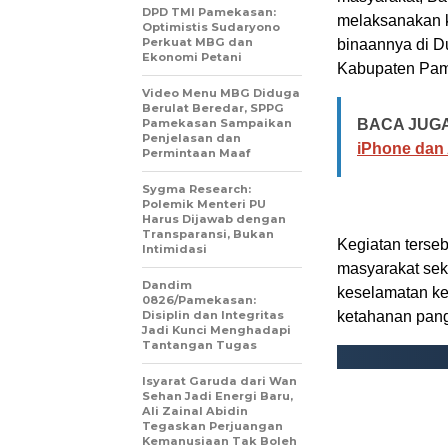
DPD TMI Pamekasan:
melaksanakan k
Optimistis Sudaryono
Perkuat MBG dan
binaannya di 
Ekonomi Petani
Kabupaten Pam
‎Video Menu MBG Diduga
Berulat Beredar, SPPG
Pamekasan Sampaikan
BACA JUGA
Penjelasan dan
iPhone dan
Permintaan Maaf
Sygma Research:
Polemik Menteri PU
Harus Dijawab dengan
Transparansi, Bukan
Kegiatan terse
Intimidasi
masyarakat sek
‎Dandim
keselamatan ke
0826/Pamekasan:
Disiplin dan Integritas
ketahanan pang
Jadi Kunci Menghadapi
Tantangan Tugas
‎Isyarat Garuda dari Wan
Sehan Jadi Energi Baru,
Ali Zainal Abidin
Tegaskan Perjuangan
Kemanusiaan Tak Boleh