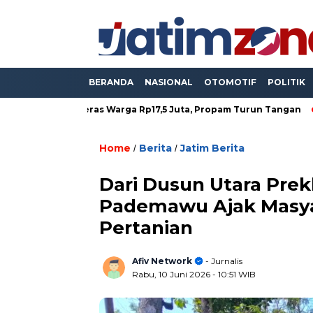
BERANDA
NASIONAL
OTOMOTIF
POLITIK
a Peras Warga Rp17,5 Juta, Propam Turun Tangan
Polisi Te
Home
Berita
Jatim Berita
/
/
Dari Dusun Utara Prek
Pademawu Ajak Masyar
Pertanian
Afiv Network
- Jurnalis
Rabu, 10 Juni 2026
- 10:51 WIB