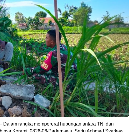
– Dalam rangka mempererat hubungan antara TNI dan
binsa Koramil 0826-06/Pademawu, Sertu Achmad Syarkawi,