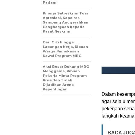
Padam
Kinerja Satreskrim Tuai
Apresiasi, Kapolres
Sampang Anugerahkan
Penghargaan kepada
Kasat Reskrim
Dari Gizi hingga
Lapangan Kerja, Ribuan
Warga Pamekasan
Kawal Program MBG
Aksi Besar Dukung MBG
Menggema, Ribuan
Pekerja Minta Program
Presiden Tidak
Dijadikan Arena
Kepentingan
Dalam kesempat
agar selalu me
pekerjaan seha
langkah keaman
BACA JUGA