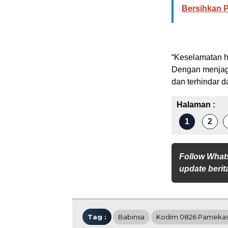
Bersihkan 
“Keselamatan h
Dengan menjaga
dan terhindar d
Halaman :
1
2
Follow What
update berita
Tag :
Babinsa
Kodim 0826 Pameka