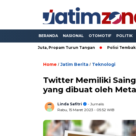
BERANDA
NASIONAL
OTOMOTIF
POLITIK
17,5 Juta, Propam Turun Tangan
Polisi Tembak Residivis ya
Home
Jatim Berita
Teknologi
/
/
Twitter Memiliki Sain
yang dibuat oleh Met
Linda Safitri
- Jurnalis
Rabu, 15 Maret 2023
- 05:52 WIB