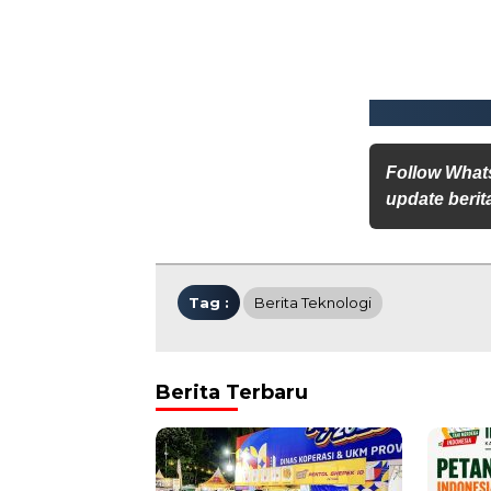
Follow What
update berita
Tag :
Berita Teknologi
Berita Terbaru