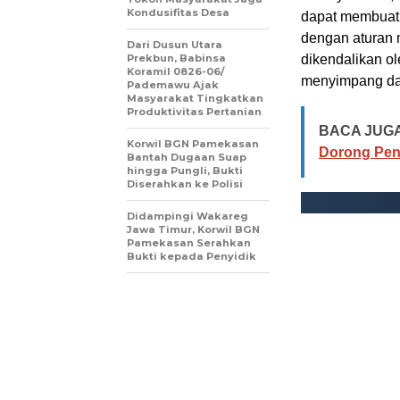
Kondusifitas Desa
dapat membuat 
dengan aturan m
Dari Dusun Utara
Prekbun, Babinsa
dikendalikan ol
Koramil 0826-06/
menyimpang dari
Pademawu Ajak
Masyarakat Tingkatkan
Produktivitas Pertanian
BACA JUGA
Korwil BGN Pamekasan
Dorong Pen
Bantah Dugaan Suap
hingga Pungli, Bukti
Diserahkan ke Polisi
Didampingi Wakareg
Jawa Timur, Korwil BGN
Pamekasan Serahkan
Bukti kepada Penyidik