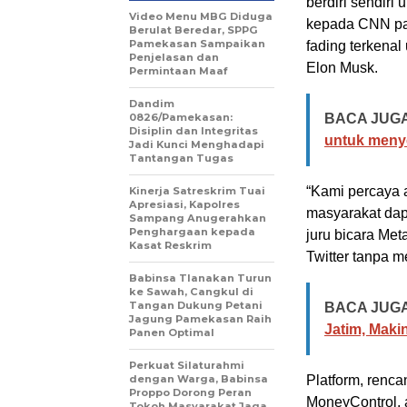
berdiri sendir
‎Video Menu MBG Diduga
kepada CNN pad
Berulat Beredar, SPPG
Pamekasan Sampaikan
fading terkenal
Penjelasan dan
Elon Musk.
Permintaan Maaf
‎Dandim
0826/Pamekasan:
BACA JUGA
Disiplin dan Integritas
untuk meny
Jadi Kunci Menghadapi
Tantangan Tugas
“Kami percaya 
Kinerja Satreskrim Tuai
Apresiasi, Kapolres
masyarakat dap
Sampang Anugerahkan
Penghargaan kepada
juru bicara Me
Kasat Reskrim
Twitter tanpa 
Babinsa Tlanakan Turun
ke Sawah, Cangkul di
Tangan Dukung Petani
BACA JUGA
Jagung Pamekasan Raih
Jatim, Maki
Panen Optimal
Perkuat Silaturahmi
dengan Warga, Babinsa
Platform, renc
Proppo Dorong Peran
MoneyControl, a
Tokoh Masyarakat Jaga