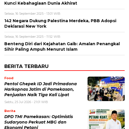
Kunci Kebahagiaan Dunia Akhirat
Selasa, 16 September 2025 - 13:01 WIB
142 Negara Dukung Palestina Merdeka, PBB Adopsi
Deklarasi New York
Selasa, 16 September 2025 - 11:52 WIB
Benteng Diri dari Kejahatan Gaib: Amalan Penangkal
Sihir Paling Ampuh Menurut Islam
BERITA TERBARU
Food
Pentol Ghepek ID Jadi Primadona
Harkopnas Jatim di Pamekasan,
Penjualan Naik Tiga Kali Lipat
Sabtu, 25 Jul 2026 - 21:01 WIB
Berita
DPD TMI Pamekasan: Optimistis
Sudaryono Perkuat MBG dan
Ekonomi Petani