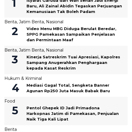
‎Isyarat Garuda dari Wan Sehan Jadi Energi
Baru, Ali Zainal Abidin Tegaskan Perjuangan
Kemanusiaan Tak Boleh Padam
Berita
,
Jatim Berita
,
Nasional
‎Video Menu MBG Diduga Berulat Beredar,
SPPG Pamekasan Sampaikan Penjelasan
dan Permintaan Maaf
Berita
,
Jatim Berita
,
Nasional
Kinerja Satreskrim Tuai Apresiasi, Kapolres
Sampang Anugerahkan Penghargaan
kepada Kasat Reskrim
Hukum & Kriminal
Mediasi Gagal Total, Sengketa Banner
Agunan Rp250 Juta Masuk Babak Baru
Food
Pentol Ghepek ID Jadi Primadona
Harkopnas Jatim di Pamekasan, Penjualan
Naik Tiga Kali Lipat
Berita