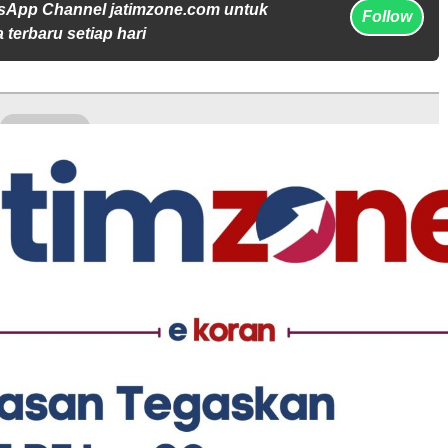
sApp Channel jatimzone.com untuk
Follow
 terbaru setiap hari
Owner J&T
Hukum & Kriminal
I Pamekasan:
Kasus Dugaan Malapraktik RS
tis Sudaryono Perkuat
Larasati Pamekasan Masuk
n Ekonomi Petani
Meja Polisi