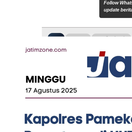
Follow What
update berita
Tag :
J&T Cargo
J&T Wilayah Jatim
Berita Terbaru
Food
Berita
Pentol Ghepek ID Jadi
DPD TM
Primadona Harkopnas Jatim
Optimis
di Pamekasan, Penjualan Naik
MBG da