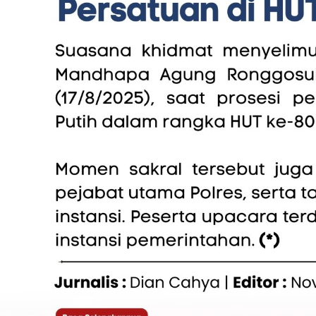
Tiga Kali Lipat
Hukum & Kriminal
Berita
Mediasi Gagal Total, Sengketa
‎Video 
Banner Agunan Rp250 Juta
Berulat
Masuk Babak Baru
Pameka
Penjela
Maaf