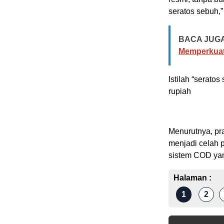
seratos sebuh,”
BACA JUGA
Memperkuat
Istilah “serato
rupiah
Menurutnya, pra
menjadi celah 
sistem COD yan
Halaman :
1
2