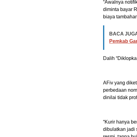
“Awalnya notifik
diminta bayar R
biaya tambahan
BACA JUGA
Pemkab Gan
Dalih “Diklopka
AFiv yang diket
perbedaan nomi
dinilai tidak pro
“Kurir hanya ber
dibulatkan jadi
resmi, tanpa bu