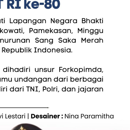
Berita
Menu MBG Diduga
Sygma Research: Polemik
 Beredar, SPPG
Menteri PU Harus Dijawab
san Sampaikan
dengan Transparansi, Bukan
san dan Permintaan
Intimidasi