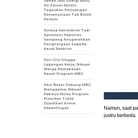
Sehan Jadi Energi Baru,
Ali Zainal Abidin
Tegaskan Perjuangan
Kemanusiaan Tak Boleh
Padam
Kinerja Satreskrim Tuai
Apresiasi, Kapolres
Sampang Anugerahkan
Penghargaan kepada
Kasat Reskrim
Dari Gizi hingga
Lapangan Kerja, Ribuan
Warga Pamekasan
Kawal Program MBG
Aksi Besar Dukung MBG
Menggema, Ribuan
Pekerja Minta Program
Presiden Tidak
Dijadikan Arena
Namun, saat pak
Kepentingan
justru berbeda