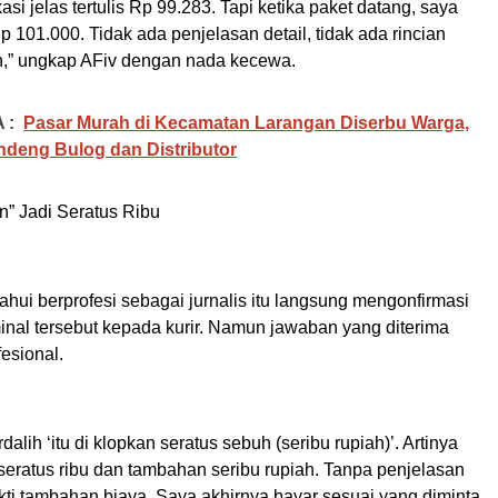
asi jelas tertulis Rp 99.283. Tapi ketika paket datang, saya
p 101.000. Tidak ada penjelasan detail, tidak ada rincian
,” ungkap AFiv dengan nada kecewa.
 :
Pasar Murah di Kecamatan Larangan Diserbu Warga,
deng Bulog dan Distributor
n” Jadi Seratus Ribu
ahui berprofesi sebagai jurnalis itu langsung mengonfirmasi
nal tersebut kepada kurir. Namun jawaban yang diterima
fesional.
dalih ‘itu di klopkan seratus sebuh (seribu rupiah)’. Artinya
 seratus ribu dan tambahan seribu rupiah. Tanpa penjelasan
kti tambahan biaya. Saya akhirnya bayar sesuai yang diminta,