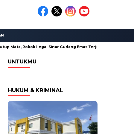
AN
okok Ilegal Sinar Gudang Emas Terjual Bebas di Madura
Ahma
UNTUKMU
HUKUM & KRIMINAL