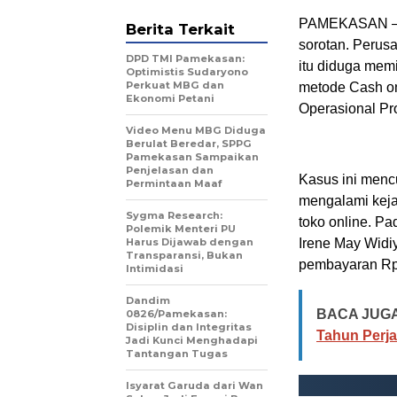
PAMEKASAN – L
Berita Terkait
sorotan. Perus
DPD TMI Pamekasan:
itu diduga me
Optimistis Sudaryono
Perkuat MBG dan
metode Cash on
Ekonomi Petani
Operasional Pr
‎Video Menu MBG Diduga
Berulat Beredar, SPPG
Pamekasan Sampaikan
Penjelasan dan
Kasus ini mencu
Permintaan Maaf
mengalami keja
Sygma Research:
toko online. Pa
Polemik Menteri PU
Harus Dijawab dengan
Irene May Widi
Transparansi, Bukan
pembayaran Rp
Intimidasi
‎Dandim
BACA JUGA
0826/Pamekasan:
Disiplin dan Integritas
Tahun Perj
Jadi Kunci Menghadapi
Tantangan Tugas
‎Isyarat Garuda dari Wan