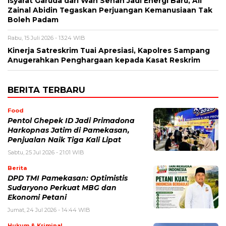
‎Isyarat Garuda dari Wan Sehan Jadi Energi Baru, Ali
Zainal Abidin Tegaskan Perjuangan Kemanusiaan Tak
Boleh Padam
Rabu, 15 Juli 2026 - 13:24 WIB
Kinerja Satreskrim Tuai Apresiasi, Kapolres Sampang
Anugerahkan Penghargaan kepada Kasat Reskrim
BERITA TERBARU
Food
Pentol Ghepek ID Jadi Primadona
Harkopnas Jatim di Pamekasan,
Penjualan Naik Tiga Kali Lipat
Sabtu, 25 Jul 2026 - 21:01 WIB
Berita
DPD TMI Pamekasan: Optimistis
Sudaryono Perkuat MBG dan
Ekonomi Petani
Jumat, 24 Jul 2026 - 14:44 WIB
Hukum & Kriminal