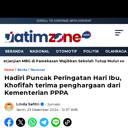
SCROLL TO CONTINUE WITH CONTENT
BERANDA
NASIONAL
OTOMOTIF
POLITIK
OLAHRAGA
G di Pamekasan Wajibkan Sekolah Tutup Mulut soal Keracunan
/
/
Home
Berita
Nasional
Hadiri Puncak Peringatan Hari Ibu,
Khofifah terima penghargaan dari
Kementerian PPPA
Linda Safitri
- Jurnalis
Senin, 23 Desember 2024
- 12:37 WIB