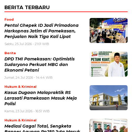
BERITA TERBARU
Food
Pentol Ghepek ID Jadi Primadona
Harkopnas Jatim di Pamekasan,
Penjualan Naik Tiga Kali Lipat
Sabtu, 25 Jul 2026 - 21:01 WIB
Berita
DPD TMI Pamekasan: Optimistis
Sudaryono Perkuat MBG dan
Ekonomi Petani
Jumat, 24 Jul 2026 - 14:44 WIB
Hukum & Kriminal
Kasus Dugaan Malapraktik RS
Larasati Pamekasan Masuk Meja
Polisi
Kamis, 23 Jul 2026 - 16:51 WIB
Hukum & Kriminal
Mediasi Gagal Total, Sengketa
Banner Agunan Rp250 Juta Masuk