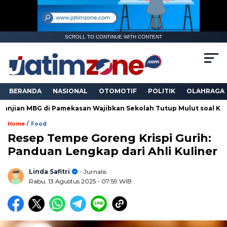
SCROLL TO CONTINUE WITH CONTENT
BERANDA
NASIONAL
OTOMOTIF
POLITIK
OLAHRAGA
G di Pamekasan Wajibkan Sekolah Tutup Mulut soal Keracunan
/
Home
Food
Resep Tempe Goreng Krispi Gurih:
Panduan Lengkap dari Ahli Kuliner
Linda Safitri
- Jurnalis
Rabu, 13 Agustus 2025
- 07:59 WIB