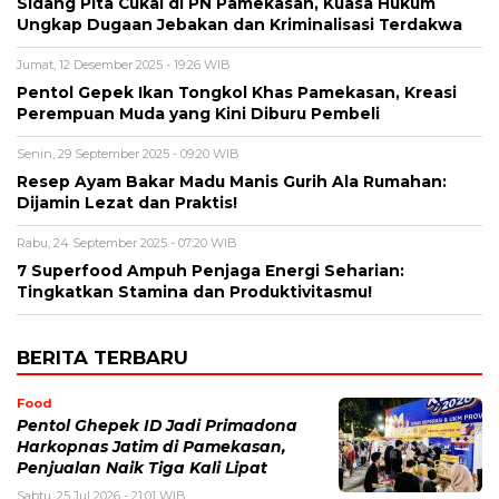
Sidang Pita Cukai di PN Pamekasan, Kuasa Hukum
Ungkap Dugaan Jebakan dan Kriminalisasi Terdakwa
Jumat, 12 Desember 2025 - 19:26 WIB
Pentol Gepek Ikan Tongkol Khas Pamekasan, Kreasi
Perempuan Muda yang Kini Diburu Pembeli
Senin, 29 September 2025 - 09:20 WIB
Resep Ayam Bakar Madu Manis Gurih Ala Rumahan:
Dijamin Lezat dan Praktis!
Rabu, 24 September 2025 - 07:20 WIB
7 Superfood Ampuh Penjaga Energi Seharian:
Tingkatkan Stamina dan Produktivitasmu!
BERITA TERBARU
Food
Pentol Ghepek ID Jadi Primadona
Harkopnas Jatim di Pamekasan,
Penjualan Naik Tiga Kali Lipat
Sabtu, 25 Jul 2026 - 21:01 WIB