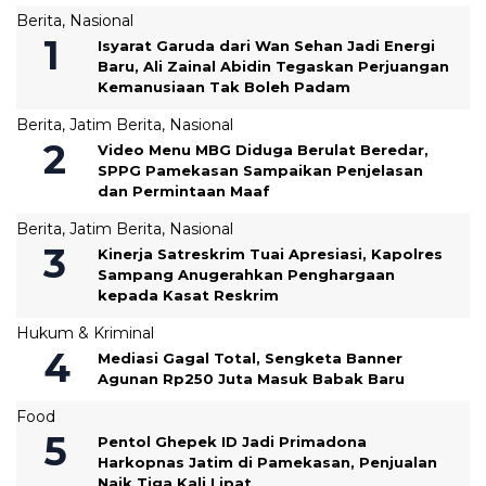
Berita
,
Nasional
‎Isyarat Garuda dari Wan Sehan Jadi Energi
Baru, Ali Zainal Abidin Tegaskan Perjuangan
Kemanusiaan Tak Boleh Padam
Berita
,
Jatim Berita
,
Nasional
‎Video Menu MBG Diduga Berulat Beredar,
SPPG Pamekasan Sampaikan Penjelasan
dan Permintaan Maaf
Berita
,
Jatim Berita
,
Nasional
Kinerja Satreskrim Tuai Apresiasi, Kapolres
Sampang Anugerahkan Penghargaan
kepada Kasat Reskrim
Hukum & Kriminal
Mediasi Gagal Total, Sengketa Banner
Agunan Rp250 Juta Masuk Babak Baru
Food
Pentol Ghepek ID Jadi Primadona
Harkopnas Jatim di Pamekasan, Penjualan
Naik Tiga Kali Lipat