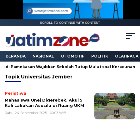
SCROLL TO CONTINUE WITH CONTENT
BERANDA
NASIONAL
OTOMOTIF
POLITIK
OLAHRAGA
amekasan Wajibkan Sekolah Tutup Mulut soal Keracunan
Okn
Topik
Universitas Jember
Peristiwa
Mahasiswa Unej Digerebek, Akui 5
Kali Lakukan Asusila di Ruang UKM
Rabu, 24 September 2025 - 00:03 WIB